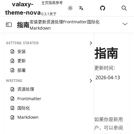
主页
指南
参考
valaxy-
theme-nova
0.3.1
关于
安装
更新
资源处理
Frontmatter
国际化
指南
Markdown
GETTING STARTED
指南
安装
更新
更新时间：
部署
Published on
2026-04-13
WRITING
资源处理
Frontmatter
国际化
Markdown
如果你是新用
户，可以参阅