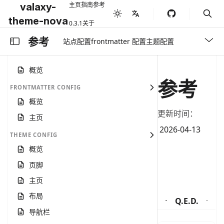
主页
指南
参考
valaxy-
theme-nova
0.3.1
关于
参考
站点配置
frontmatter 配置
主题配置
概览
参考
FRONTMATTER CONFIG
概览
更新时间：
主页
Published on
2026-04-13
THEME CONFIG
概览
页脚
主页
布局
Q.E.D.
导航栏